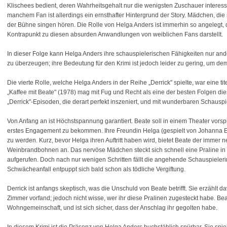
Klischees bedient, deren Wahrheitsgehalt nur die wenigsten Zuschauer interess
manchem Fan ist allerdings ein ernsthafter Hintergrund der Story. Mädchen, die 
der Bühne singen hören. Die Rolle von Helga Anders ist immerhin so angelegt, 
Kontrapunkt zu diesen absurden Anwandlungen von weiblichen Fans darstellt.
In dieser Folge kann Helga Anders ihre schauspielerischen Fähigkeiten nur an
zu überzeugen; ihre Bedeutung für den Krimi ist jedoch leider zu gering, um d
Die vierte Rolle, welche Helga Anders in der Reihe „Derrick" spielte, war eine ti
„Kaffee mit Beate" (1978) mag mit Fug und Recht als eine der besten Folgen dies
„Derrick"-Episoden, die derart perfekt inszeniert, und mit wunderbaren Schauspi
Von Anfang an ist Höchstspannung garantiert. Beate soll in einem Theater vorspre
erstes Engagement zu bekommen. Ihre Freundin Helga (gespielt von Johanna Elb
zu werden. Kurz, bevor Helga ihren Auftritt haben wird, bietet Beate der immer
Weinbrandbohnen an. Das nervöse Mädchen steckt sich schnell eine Praline in
aufgerufen. Doch nach nur wenigen Schritten fällt die angehende Schauspieler
Schwächeanfall entpuppt sich bald schon als tödliche Vergiftung.
Derrick ist anfangs skeptisch, was die Unschuld von Beate betrifft. Sie erzählt d
Zimmer vorfand; jedoch nicht wisse, wer ihr diese Pralinen zugesteckt habe. Be
Wohngemeinschaft, und ist sich sicher, dass der Anschlag ihr gegolten habe.