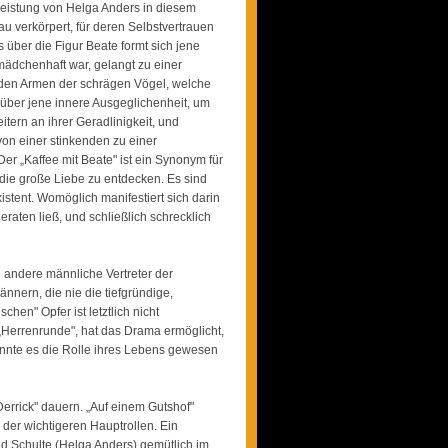
e Leistung von Helga Anders in diesem
u verkörpert, für deren Selbstvertrauen
über die Figur Beate formt sich jene
mädchenhaft war, gelangt zu einer
in den Armen der schrägen Vögel, welche
 über jene innere Ausgeglichenheit, um
tern an ihrer Geradlinigkeit, und
 von einer stinkenden zu einer
er „Kaffee mit Beate" ist ein Synonym für
 die große Liebe zu entdecken. Es sind
istent. Womöglich manifestiert sich darin
aten ließ, und schließlich schrecklich
 andere männliche Vertreter der
nnern, die nie die tiefgründige,
hen" Opfer ist letztlich nicht
„Herrenrunde", hat das Drama ermöglicht,
nnte es die Rolle ihres Lebens gewesen
„Derrick" dauern. „Auf einem Gutshof"
 der wichtigeren Hauptrollen. Ein
d Schulte (Helga Anders) gemütlich im