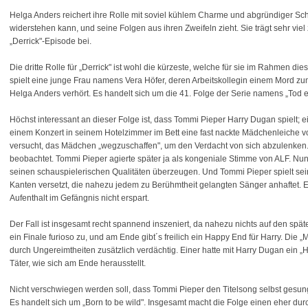
Helga Anders reichert ihre Rolle mit soviel kühlem Charme und abgründiger Schl
widerstehen kann, und seine Folgen aus ihren Zweifeln zieht. Sie trägt sehr viel
„Derrick"-Episode bei.
Die dritte Rolle für „Derrick" ist wohl die kürzeste, welche für sie im Rahmen di
spielt eine junge Frau namens Vera Höfer, deren Arbeitskollegin einem Mord zum
Helga Anders verhört. Es handelt sich um die 41. Folge der Serie namens „Tod e
Höchst interessant an dieser Folge ist, dass Tommi Pieper Harry Dugan spielt; 
einem Konzert in seinem Hotelzimmer im Bett eine fast nackte Mädchenleiche vorf
versucht, das Mädchen „wegzuschaffen", um den Verdacht von sich abzulenken
beobachtet. Tommi Pieper agierte später ja als kongeniale Stimme von ALF. N
seinen schauspielerischen Qualitäten überzeugen. Und Tommi Pieper spielt se
Kanten versetzt, die nahezu jedem zu Berühmtheit gelangten Sänger anhaftet. 
Aufenthalt im Gefängnis nicht erspart.
Der Fall ist insgesamt recht spannend inszeniert, da nahezu nichts auf den später
ein Finale furioso zu, und am Ende gibt´s freilich ein Happy End für Harry. Die 
durch Ungereimtheiten zusätzlich verdächtig. Einer hatte mit Harry Dugan ein 
Täter, wie sich am Ende herausstellt.
Nicht verschwiegen werden soll, dass Tommi Pieper den Titelsong selbst gesunge
Es handelt sich um „Born to be wild". Insgesamt macht die Folge einen eher dur