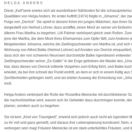
HELGA ANDERS
Diese „Kult"serie erwies sich als wunderbarer Nähboden für die schauspieleris
Qualitäten von Helga Anders. Ihr erster Auftritt (1974) folgte in „Johanna", der zw
Folge von „Derrick". Sie spielt in diesem Krimi ein junges Mädchen, das ihren Ge
dargestellt von Helmut Lohner, dazu anstiftet, einen Mord an seiner um fünfzeh
älteren Frau Martha zu begehen. Lilli Palmer verkörpert gleich zwei Rollen: Zu
jene der Martha, die dem Mord ihres Ehemannes zum Opfer fällt, zum Anderen j
titelgebenden Johanna, welche die Zwillingsschwester von Martha ist, und sich 
Wohnung von Alfred Balke (Helmut Lohner) auf Anraten von Derrick einquartiert,
dass sich der von schweren Neurosen durchsetzte Balke irgendwann entweder v
Zwillingsschwester seiner „Ex-Gattin" in die Enge getrieben die Maske des „Unsc
klar, dass dieses von Derrick initiierte Vorgehen zum Erfolg führt, und Balke
erleidet, da bei ihm schnell der Punkt eintritt, an dem er sich in einem Käfig a
Zerrißenheiten gefangen sieht, und als letzten Ausweg die Ermordung von „Joha
muß.
Helga Anders verkörpert die Rolle der Roswitha Meinecke mit durchtriebener Schl
die nachvollziehbar wird, warum sich ihr Geliebter dazu durchringen konnte, de
planen, sondern auch zu begehen.
Sie ist kein „Kind von Traurigkeit"; erweist sich jedoch auch nicht als irgendei
zu ihr voll und ganz genießt, und daraus ihre Lebensplanung konstruiert. Nein, es
verborgen sein mag! Fräulein Meinecke ist ein stark unterkühltes Fräulein, und l