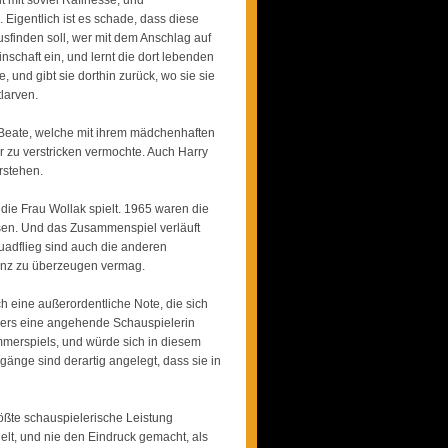
t mit soviel Rafinesse, und
 Eigentlich ist es schade, dass diese
usfinden soll, wer mit dem Anschlag auf
schaft ein, und lernt die dort lebenden
, und gibt sie dorthin zurück, wo sie sie
larven.
n Beate, welche mit ihrem mädchenhaften
zu verstricken vermochte. Auch Harry
rstehen.
ie Frau Wollak spielt. 1965 waren die
esen. Und das Zusammenspiel verläuft
Quadflieg sind auch die anderen
 ganz zu überzeugen vermag.
ch eine außerordentliche Note, die sich
nders eine angehende Schauspielerin
ammerspiels, und würde sich in diesem
änge sind derartig angelegt, dass sie in
größte schauspielerische Leistung
ielt, und nie den Eindruck gemacht, als