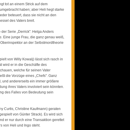
gt tot an einem Strick auf dem
 umgebracht haben; aber Heli hegt starke
ieder beteuert, dass sie nicht an den
ssel des Vaters breit.
 der Serie „Derrick". Helga Anders
gie. Eine junge Frau, die ganz genau weiß,
 Oberinspektor an der Selbstmordtheorie
elt von Willy Kowalj) lässt sich rasch in
t wird er in die Geschäfte des
chauen, welche für seinen Vater
ießt die Vorzüge eines „Chefs". Ganz
l, und andererseits ein immer größere
ng ihres Vaters involviert sein könnten.
rung des Falles von Bedeutung sein
ony Curtis, Christine Kaufmann) geraten
espielt von Günter Strack). Es wird sich
d er nur durch eine Transaktion gerettet
 von Heli und Ingo steht.