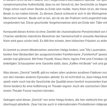
In diesem Krimi ist die Präsenz von Helga Anders buchstäblich spürbar. Sie spiel
nymphomanischer Authentizität, dass es ein Genuß ist, der Geschichte zu folgen.
Folge schon nach einer Stunde zu Ende sein mußte. Harry Klein ist es, der hera
Beate zu tun haben könnte. Zu diesem Zweck schleust er sich in die Wohngemein
Menschen kennen. Beate soll so tun, als ob sie die Pralinen nicht angerührt habe
vorgefunden hat. Diese geschickte Vorgehensweise wird am Ende den Täter ent
Kernpunkt dieses Krimis ist ohne Zweifel die charismatische Persönlichkeit vo
Charme sämtliche männliche Bewohner der Gemeinschaft in sexuelle Abenteuer 
Klein wird ganz schön heiß. Es fällt ihm schwer, dem hübschen Fräulein zu wide
Es kommt zu einem Wiedersehen zwischen Helga Anders, und Tilly Lauenstein, d
beiden fixer Bestandteil der ausgezeichneten Familienserie „Forellenhof" gew
wieder mal glänzend. Mit Peter Pasetti, Klaus Herm, Agnes Fink und Christian 
beteiligten Schauspieler eine Garantie dafür, dass „Kaffee mit Beate" voll und
Was diesen „Derrick" betrifft, gibt es neben allen anderen positiven Faktoren no
von den meisten anderen Episoden abhebt. Es ist nicht bloß so, dass Helga A
spielt; mehr noch hat die Geschichte die Qualität eines herrlich inszenierten K
Sinne bestens für eine Aufführung im Theater eignen. Auch die szenischen Überg
einem Theater Furore machen könnten.
Getragen wird dieser „Derrick" von einer Helga Anders, die hier vielleicht ihre 
überhaupt ablieferte. Zwar hat sie auch in internationalen Produktionen mitgesp