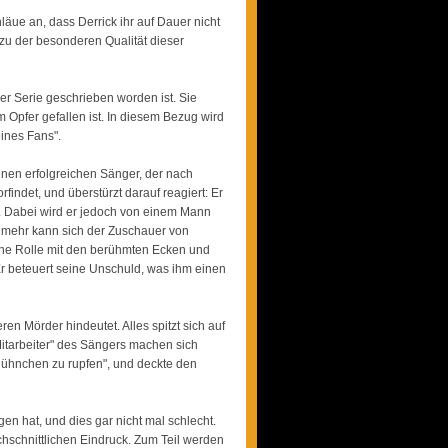
äue an, dass Derrick ihr auf Dauer nicht
 zu der besonderen Qualität dieser
eser Serie geschrieben worden ist. Sie
 Opfer gefallen ist. In diesem Bezug wird
ines Fans".
einen erfolgreichen Sänger, der nach
indet, und überstürzt darauf reagiert: Er
. Dabei wird er jedoch von einem Mann
unmehr kann sich der Zuschauer von
ine Rolle mit den berühmten Ecken und
Er beteuert seine Unschuld, was ihm einen
en Mörder hindeutet. Alles spitzt sich auf
„Mitarbeiter" des Sängers machen sich
„Hühnchen zu rupfen", und deckte den
n hat, und dies gar nicht mal schlecht.
chschnittlichen Eindruck. Zum Teil werden