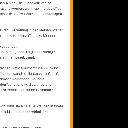
ieren mag. Die „Hörigkeit" von so
rasend werden, wenn sie ihre „Idole" auf
dass sie so etwas wie einen eindeutigen
deuten. Sie vermag in den kleinen Szenen
em noch etwas hinzufügen zu können.
telgebende.
er Serie gelten. Es gibt nur wenige
elerInnen besetzt sind.
chen, um vielleicht mit viel Glück ihr
auer) wartet mit ihr darauf, aufgerufen
 nervöser werdenden Freundin
 den Mund, und wird dann bereits
in zu Boden. Der zunächst vermutete
avon, dass sie eine Tüte Pralinen in ihrem
ate lebt in einer ungewöhnlichen