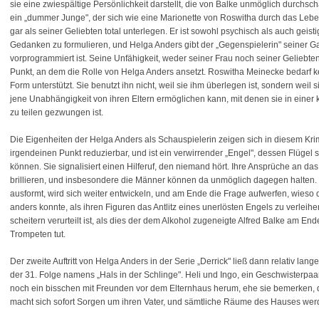
sie eine zwiespältige Persönlichkeit darstellt, die von Balke unmöglich durchsch
ein „dummer Junge", der sich wie eine Marionette von Roswitha durch das Leben z
gar als seiner Geliebten total unterlegen. Er ist sowohl psychisch als auch geist
Gedanken zu formulieren, und Helga Anders gibt der „Gegenspielerin" seiner Gat
vorprogrammiert ist. Seine Unfähigkeit, weder seiner Frau noch seiner Geliebten
Punkt, an dem die Rolle von Helga Anders ansetzt. Roswitha Meinecke bedarf ke
Form unterstützt. Sie benutzt ihn nicht, weil sie ihm überlegen ist, sondern weil si
jene Unabhängigkeit von ihren Eltern ermöglichen kann, mit denen sie in einer
zu teilen gezwungen ist.
Die Eigenheiten der Helga Anders als Schauspielerin zeigen sich in diesem Krimi
irgendeinen Punkt reduzierbar, und ist ein verwirrender „Engel", dessen Flüge
können. Sie signalisiert einen Hilferuf, den niemand hört. Ihre Ansprüche an das 
brillieren, und insbesondere die Männer können da unmöglich dagegen halten.
ausformt, wird sich weiter entwickeln, und am Ende die Frage aufwerfen, wieso 
anders konnte, als ihren Figuren das Antlitz eines unerlösten Engels zu verleihen
scheitern verurteilt ist, als dies der dem Alkohol zugeneigte Alfred Balke am E
Trompeten tut.
Der zweite Auftritt von Helga Anders in der Serie „Derrick" ließ dann relativ lang
der 31. Folge namens „Hals in der Schlinge". Heli und Ingo, ein Geschwisterpaar,
noch ein bisschen mit Freunden vor dem Elternhaus herum, ehe sie bemerken, da
macht sich sofort Sorgen um ihren Vater, und sämtliche Räume des Hauses wer