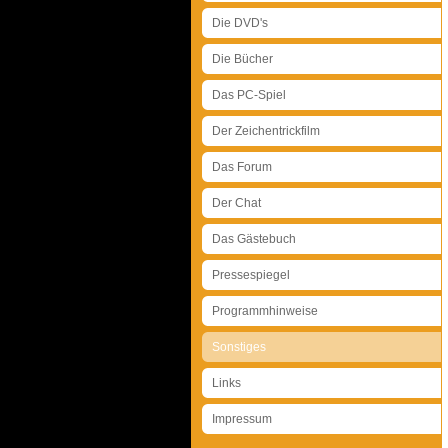
Die DVD's
Die Bücher
Das PC-Spiel
Der Zeichentrickfilm
Das Forum
Der Chat
Das Gästebuch
Pressespiegel
Programmhinweise
Sonstiges
Links
Impressum