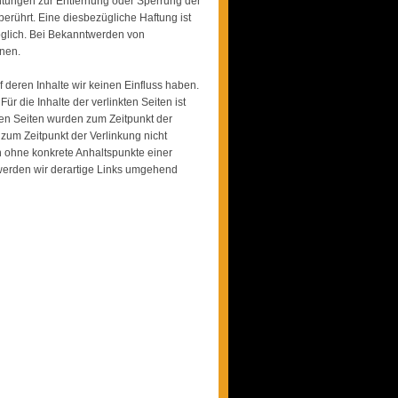
chtungen zur Entfernung oder Sperrung der
rührt. Eine diesbezügliche Haftung ist
öglich. Bei Bekanntwerden von
nen.
f deren Inhalte wir keinen Einfluss haben.
 die Inhalte der verlinkten Seiten ist
nkten Seiten wurden zum Zeitpunkt der
zum Zeitpunkt der Verlinkung nicht
ch ohne konkrete Anhaltspunkte einer
werden wir derartige Links umgehend