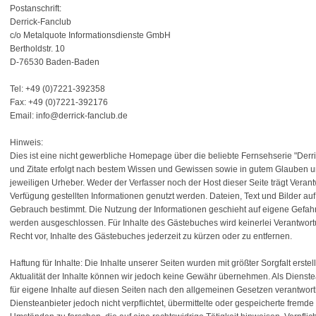
Postanschrift:
Derrick-Fanclub
c/o Metalquote Informationsdienste GmbH
Bertholdstr. 10
D-76530 Baden-Baden
Tel: +49 (0)7221-392358
Fax: +49 (0)7221-392176
Email: info@derrick-fanclub.de
Hinweis:
Dies ist eine nicht gewerbliche Homepage über die beliebte Fernsehserie "Der
und Zitate erfolgt nach bestem Wissen und Gewissen sowie in gutem Glauben un
jeweiligen Urheber. Weder der Verfasser noch der Host dieser Seite trägt Verantwo
Verfügung gestellten Informationen genutzt werden. Dateien, Text und Bilder auf 
Gebrauch bestimmt. Die Nutzung der Informationen geschieht auf eigene Gefah
werden ausgeschlossen. Für Inhalte des Gästebuches wird keinerlei Verantwo
Recht vor, Inhalte des Gästebuches jederzeit zu kürzen oder zu entfernen.
Haftung für Inhalte: Die Inhalte unserer Seiten wurden mit größter Sorgfalt erstellt
Aktualität der Inhalte können wir jedoch keine Gewähr übernehmen. Als Dienst
für eigene Inhalte auf diesen Seiten nach den allgemeinen Gesetzen verantwortl
Diensteanbieter jedoch nicht verpflichtet, übermittelte oder gespeicherte frem