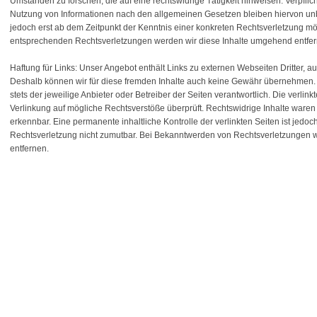
Umständen zu forschen, die auf eine rechtswidrige Tätigkeit hinweisen. Verpfli
Nutzung von Informationen nach den allgemeinen Gesetzen bleiben hiervon unbe
jedoch erst ab dem Zeitpunkt der Kenntnis einer konkreten Rechtsverletzung m
entsprechenden Rechtsverletzungen werden wir diese Inhalte umgehend entfer
Haftung für Links: Unser Angebot enthält Links zu externen Webseiten Dritter, au
Deshalb können wir für diese fremden Inhalte auch keine Gewähr übernehmen. Für
stets der jeweilige Anbieter oder Betreiber der Seiten verantwortlich. Die verli
Verlinkung auf mögliche Rechtsverstöße überprüft. Rechtswidrige Inhalte waren 
erkennbar. Eine permanente inhaltliche Kontrolle der verlinkten Seiten ist jedo
Rechtsverletzung nicht zumutbar. Bei Bekanntwerden von Rechtsverletzungen 
entfernen.