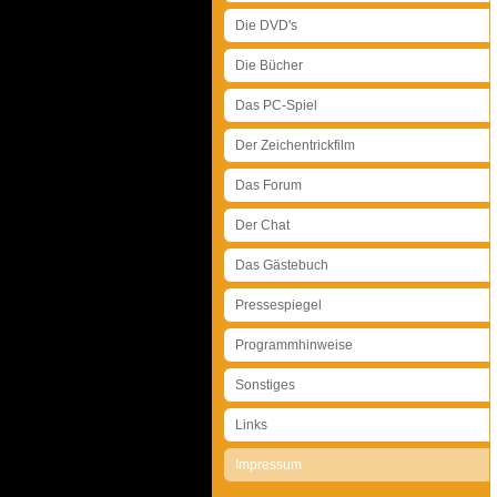
Die DVD's
Die Bücher
Das PC-Spiel
Der Zeichentrickfilm
Das Forum
Der Chat
Das Gästebuch
Pressespiegel
Programmhinweise
Sonstiges
Links
Impressum