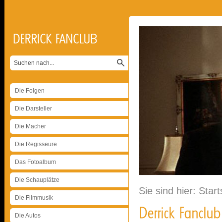
Die Folgen
Die Darsteller
Die Macher
Die Regisseure
Das Fotoalbum
Die Schauplätze
Sie sind hier:
Start
Die Filmmusik
Die Autos