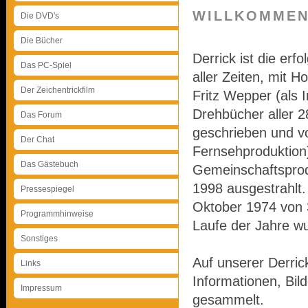
WILLKOMMEN
Die DVD's
Die Bücher
Derrick ist die er
Das PC-Spiel
aller Zeiten, mit 
Der Zeichentrickfilm
Fritz Wepper (als I
Drehbücher aller 
Das Forum
geschrieben und v
Der Chat
Fernsehproduktion)
Das Gästebuch
Gemeinschaftspro
1998 ausgestrahlt.
Pressespiegel
Oktober 1974 von 
Programmhinweise
Laufe der Jahre wu
Sonstiges
Auf unserer Derri
Links
Informationen, Bil
Impressum
gesammelt.